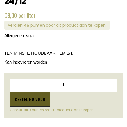
24/12
€
9,00
per liter
Verdien
45
punten door dit product aan te kopen.
Allergenen: soja
TEN MINSTE HOUDBAAR TEM 1/1
Kan ingevroren worden
Tomatensoep
met
handgerolde
balletjes
BESTEL NU VOOR
24/12
aantal
Gebruik
900
punten om dit product aan te kopen!