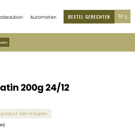
Cart
BESTEL GERECHTEN
adeaubon
Automaten
0
tin 200g 24/12
 product aan te kopen.
on)