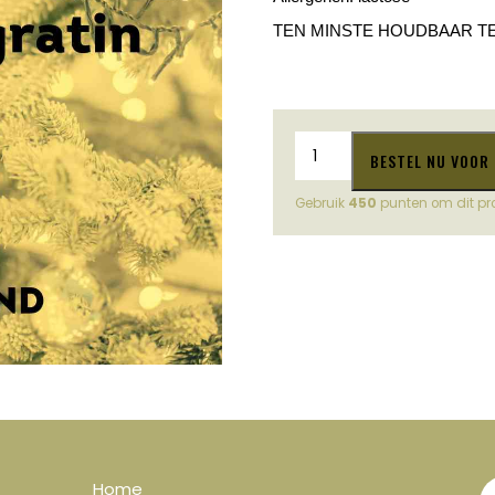
TEN MINSTE HOUDBAAR TE
Aardappelgratin
BESTEL NU VOOR
200g
24/12
Gebruik
450
punten om dit pr
aantal
Home