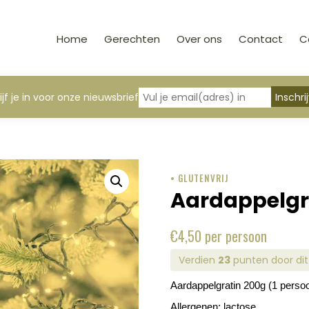
Home
Gerechten
Over ons
Contact
C
ijf je in voor onze nieuwsbrief
• GLUTENVRIJ
Aardappelgra
€
4,50
per persoon
Verdien
23
punten door dit
Aardappelgratin 200g (1 perso
Allergenen: lactose