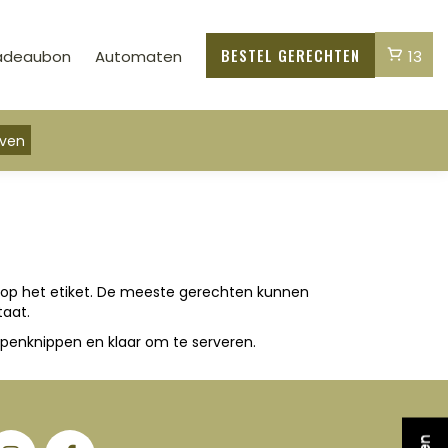
Cart
BESTEL GERECHTEN
adeaubon
Automaten
13
 op het etiket. De meeste gerechten kunnen
taat.
penknippen en klaar om te serveren.