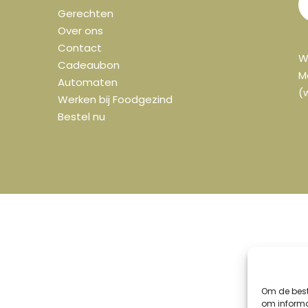
Gerechten
Over ons
Contact
W
Cadeaubon
M
Automaten
(
Werken bij Foodgezind
Bestel nu
Om de best
om informa