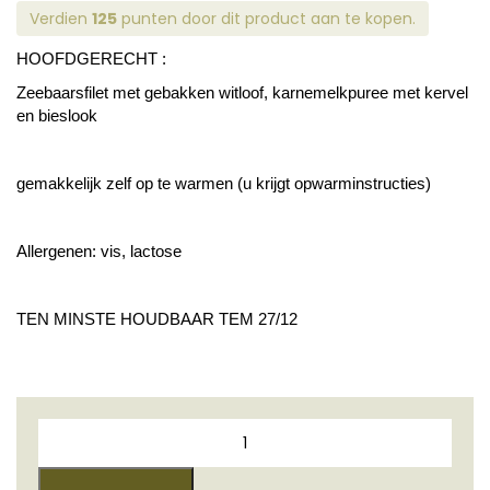
Verdien
125
punten door dit product aan te kopen.
HOOFDGERECHT :
Zeebaarsfilet met gebakken witloof, karnemelkpuree met kervel
en bieslook
gemakkelijk zelf op te warmen (u krijgt opwarminstructies)
Allergenen: vis, lactose
TEN MINSTE HOUDBAAR TEM 27/12
Zeebaarsfilet
met
gebakken