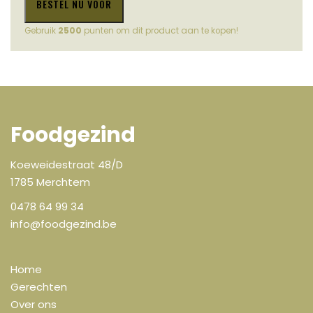
witloof,
BESTEL NU VOOR
karnemelkpuree
met
Gebruik
2500
punten om dit product aan te kopen!
kervel
en
bieslook
24/12
aantal
Foodgezind
Koeweidestraat 48/D
1785 Merchtem
0478 64 99 34
info@foodgezind.be
Home
Gerechten
Over ons